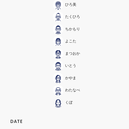
ひろ美
たくひろ
ちかもり
よこた
まつおか
いとう
かやま
わたなべ
くぼ
DATE