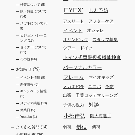
検査について
(5)
EYEX'
しわ予防
眼・斜位について
(34)
アスリート
アフターケア
メガネについて
(5
9)
イベント
オシャレ
ビジョントレーニ
オリンピック
スタッフ募集
ング
(17)
セミナーについて
ツアー
ドイツ
(31)
ドイツ式両眼視視機能検査
その他
(66)
パーソナルカラー
お知らせ
(79)
フレーム
マイオキッズ
イベント情報
(9)
新作情報
(5)
メガネ紹介
ユニバ
予防
キャンペーン情報
出張
千葉ロッテマリーンズ
(3)
メディア掲載
(13)
対談
子供の視力
休業日
(5)
小松佳弘
岡大海選手
Youtube
(1)
斜位
弱視
斜視
よくある質問
(14)
お客様の声
(26)