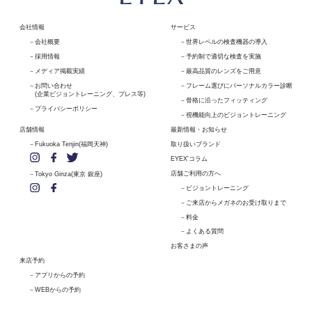
会社情報
サービス
会社概要
世界レベルの検査機器の導入
採用情報
予約制で適切な検査を実施
メディア掲載実績
最高品質のレンズをご用意
お問い合わせ
フレーム選びにパーソナルカラー診断
(企業ビジョントレーニング、プレス等)
骨格に沿ったフィッティング
プライバシーポリシー
視機能向上のビジョントレーニング
店舗情報
最新情報・お知らせ
Fukuoka Tenjin(福岡天神)
取り扱いブランド
EYEX'コラム
店舗ご利用の方へ
Tokyo Ginza(東京 銀座)
ビジョントレーニング
ご来店からメガネのお受け取りまで
料金
よくある質問
お客さまの声
来店予約
アプリからの予約
WEBからの予約