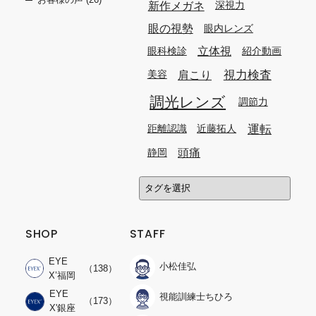
新作メガネ
深視力
眼の視勢
眼内レンズ
立体視
眼科検診
紹介動画
視力検査
肩こり
美容
調光レンズ
調節力
運転
距離認識
近藤拓人
頭痛
静岡
SHOP
STAFF
EYE
小松佳弘
（138）
X’福岡
EYE
視能訓練士ちひろ
（173）
X'銀座