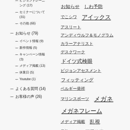
ビジョントレーニ
ング
(17)
お知らせ
しわ予防
セミナーについて
アイックス
でこシワ
(31)
その他
(66)
アスリート
お知らせ
(79)
アンディウルフ＆モノグラム
イベント情報
(9)
カラーアナリスト
新作情報
(5)
デスクワーク
キャンペーン情報
(3)
ドイツ式検眼
メディア掲載
(13)
ビジョンアセスメント
休業日
(5)
フィッティング
Youtube
(1)
ベルギー発祥
よくある質問
(14)
お客様の声
(26)
メガネ
マリンスポーツ
メガネフレーム
乱視
メディア掲載