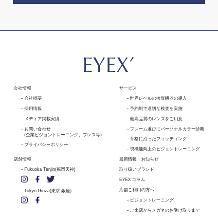
会社情報
サービス
会社概要
世界レベルの検査機器の導入
採用情報
予約制で適切な検査を実施
メディア掲載実績
最高品質のレンズをご用意
お問い合わせ
フレーム選びにパーソナルカラー診断
(企業ビジョントレーニング、プレス等)
骨格に沿ったフィッティング
プライバシーポリシー
視機能向上のビジョントレーニング
店舗情報
最新情報・お知らせ
Fukuoka Tenjin(福岡天神)
取り扱いブランド
EYEX'コラム
店舗ご利用の方へ
Tokyo Ginza(東京 銀座)
ビジョントレーニング
ご来店からメガネのお受け取りまで