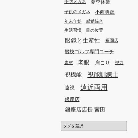
夏季休業
予防メガネ
小西勇輝
子供のメガネ
年末年始
感覚統合
生活習慣
目の位置
眼鏡と生産性
福岡店
競技ゴルフ専門コーチ
老眼
肩こり
素材
視力
視能訓練士
視機能
遠近両用
遠視
銀座店
銀座店店長 宮田