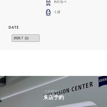
わたなべ
くぼ
DATE
来店予約