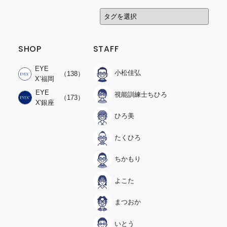
SHOP
STAFF
EYE
小松佳弘
（138）
X’福岡
EYE
視能訓練士ちひろ
（173）
X'銀座
ひろ美
たくひろ
ちかもり
よこた
まつおか
いとう