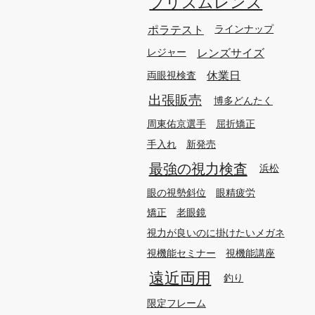
プリズムレンズ
ポラテスト
ラインナップ
レンズサイズ
レジャー
休業日
両眼視検査
出張販売
博多どんたく
周東佑京選手
屈折矯正
手入れ
新発売
最強の視力検査
浜松
眼の視勢斜位
眼精疲労
矯正
老眼鏡
視力が良いのに掛けたいメガネ
視機能セミナー
視機能講座
遠近両用
釣り
限定フレーム