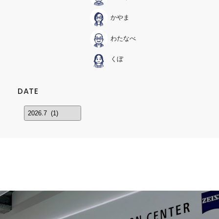
かやま
わたなべ
くぼ
DATE