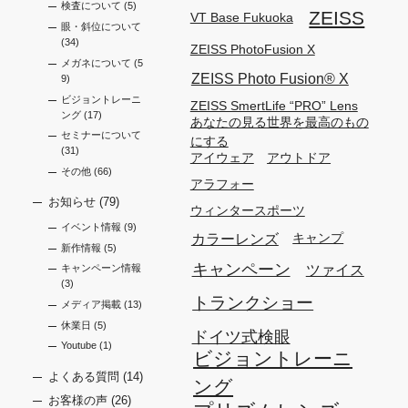
検査について
(5)
ZEISS
VT Base Fukuoka
眼・斜位について
(34)
ZEISS PhotoFusion X
メガネについて
(5
ZEISS Photo Fusion®︎ X
9)
ビジョントレーニ
ZEISS SmertLife “PRO” Lens
ング
(17)
あなたの見る世界を最高のもの
セミナーについて
にする
(31)
アイウェア
アウトドア
その他
(66)
アラフォー
お知らせ
(79)
ウィンタースポーツ
イベント情報
(9)
カラーレンズ
キャンプ
新作情報
(5)
キャンペーン
ツァイス
キャンペーン情報
(3)
トランクショー
メディア掲載
(13)
休業日
(5)
ドイツ式検眼
Youtube
(1)
ビジョントレーニ
よくある質問
(14)
ング
お客様の声
(26)