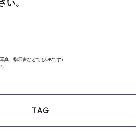
さい。
写真、指示書などでもOKです）
い。
TAG