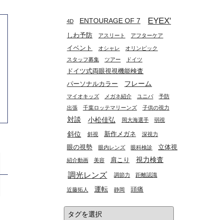
EYEX'
ENTOURAGE OF 7
4D
しわ予防
アスリート
アフターケア
イベント
オシャレ
オリンピック
スタッフ募集
ツアー
ドイツ
ドイツ式両眼視視機能検査
フレーム
パーソナルカラー
マイオキッズ
メガネ紹介
ユニバ
予防
出張
千葉ロッテマリーンズ
子供の視力
小松佳弘
対談
岡大海選手
弱視
斜位
新作メガネ
斜視
深視力
眼の視勢
立体視
眼内レンズ
眼科検診
視力検査
肩こり
紹介動画
美容
調光レンズ
調節力
距離認識
運転
頭痛
近藤拓人
静岡