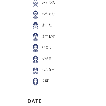
たくひろ
ちかもり
よこた
まつおか
いとう
かやま
わたなべ
くぼ
DATE