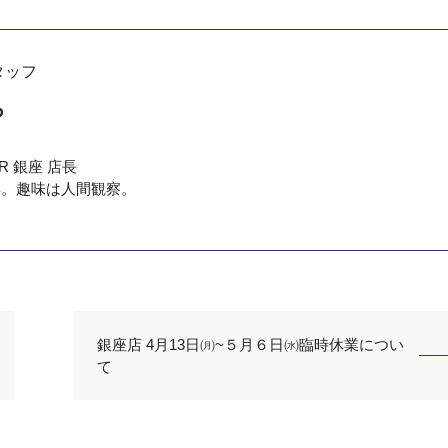
タッフ
ろ
TER 銀座 店長
取得。趣味は人間観察。
銀座店 4月13日㈪~５月６日㈬臨時休業につい
て