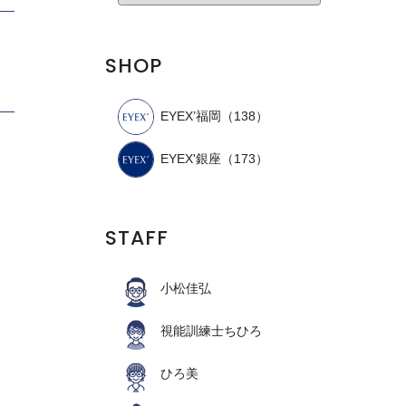
SHOP
EYEX’福岡
（138）
EYEX'銀座
（173）
STAFF
小松佳弘
視能訓練士ちひろ
ひろ美