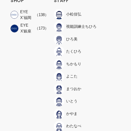
SHOP
STAFF
EYE
小松佳弘
（138）
X’福岡
EYE
視能訓練士ちひろ
（173）
X'銀座
ひろ美
たくひろ
ちかもり
よこた
まつおか
いとう
かやま
わたなべ