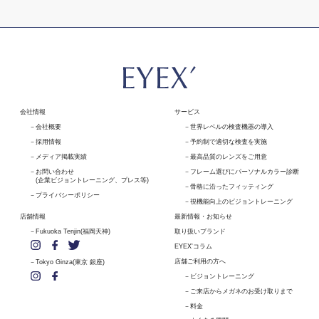
会社情報
サービス
会社概要
世界レベルの検査機器の導入
採用情報
予約制で適切な検査を実施
メディア掲載実績
最高品質のレンズをご用意
お問い合わせ
フレーム選びにパーソナルカラー診断
(企業ビジョントレーニング、プレス等)
骨格に沿ったフィッティング
プライバシーポリシー
視機能向上のビジョントレーニング
店舗情報
最新情報・お知らせ
Fukuoka Tenjin(福岡天神)
取り扱いブランド
EYEX'コラム
店舗ご利用の方へ
Tokyo Ginza(東京 銀座)
ビジョントレーニング
ご来店からメガネのお受け取りまで
料金