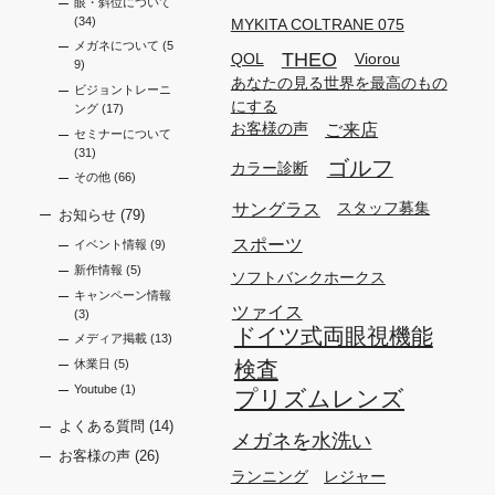
眼・斜位について
(34)
MYKITA COLTRANE 075
メガネについて
(5
THEO
QOL
Viorou
9)
あなたの見る世界を最高のもの
ビジョントレーニ
にする
ング
(17)
ご来店
お客様の声
セミナーについて
(31)
ゴルフ
カラー診断
その他
(66)
サングラス
スタッフ募集
お知らせ
(79)
スポーツ
イベント情報
(9)
新作情報
(5)
ソフトバンクホークス
キャンペーン情報
ツァイス
(3)
ドイツ式両眼視機能
メディア掲載
(13)
休業日
(5)
検査
Youtube
(1)
プリズムレンズ
よくある質問
(14)
メガネを水洗い
お客様の声
(26)
ランニング
レジャー