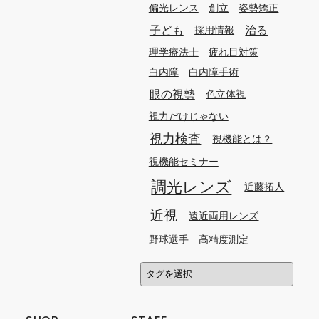
偏光レンス
創立
姿勢矯正
子ども
治る
採用情報
理学療法士
疲れ目対策
白内障
白内障手術
眼の視勢
色立体視
視力だけじゃない
視力検査
視機能とは？
視機能セミナー
調光レンズ
近藤拓人
近視
遠近両用レンズ
野球選手
高精度測定