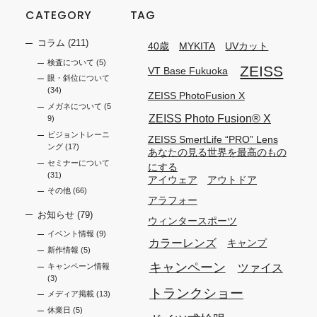
CATEGORY
TAG
コラム
(211)
40歳
MYKITA
UVカット
検査について
(5)
ZEISS
VT Base Fukuoka
眼・斜位について
(34)
ZEISS PhotoFusion X
メガネについて
(5
ZEISS Photo Fusion®︎ X
9)
ビジョントレーニ
ZEISS SmertLife “PRO” Lens
ング
(17)
あなたの見る世界を最高のもの
セミナーについて
にする
(31)
アイウェア
アウトドア
その他
(66)
アラフォー
お知らせ
(79)
ウィンタースポーツ
イベント情報
(9)
カラーレンズ
キャンプ
新作情報
(5)
キャンペーン
ツァイス
キャンペーン情報
(3)
トランクショー
メディア掲載
(13)
休業日
(5)