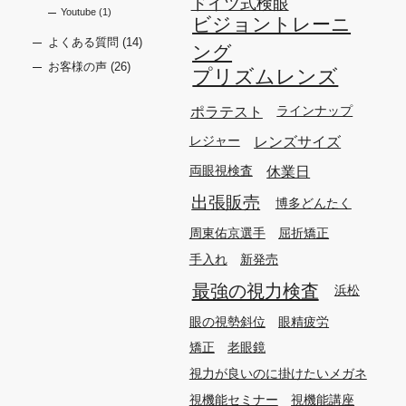
ドイツ式検眼
Youtube
(1)
ビジョントレーニ
よくある質問
(14)
ング
お客様の声
(26)
プリズムレンズ
ポラテスト
ラインナップ
レンズサイズ
レジャー
休業日
両眼視検査
出張販売
博多どんたく
周東佑京選手
屈折矯正
手入れ
新発売
最強の視力検査
浜松
眼の視勢斜位
眼精疲労
矯正
老眼鏡
視力が良いのに掛けたいメガネ
視機能セミナー
視機能講座