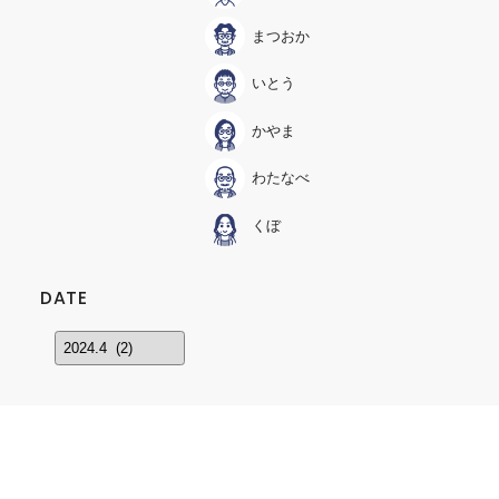
まつおか
いとう
かやま
わたなべ
くぼ
DATE