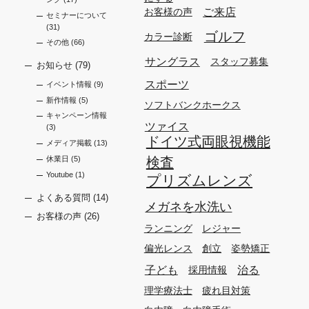
ご来店
お客様の声
セミナーについて
(31)
ゴルフ
カラー診断
その他
(66)
サングラス
スタッフ募集
お知らせ
(79)
スポーツ
イベント情報
(9)
新作情報
(5)
ソフトバンクホークス
キャンペーン情報
ツァイス
(3)
ドイツ式両眼視機能
メディア掲載
(13)
休業日
(5)
検査
Youtube
(1)
プリズムレンズ
よくある質問
(14)
メガネを水洗い
お客様の声
(26)
ランニング
レジャー
偏光レンス
創立
姿勢矯正
子ども
治る
採用情報
理学療法士
疲れ目対策