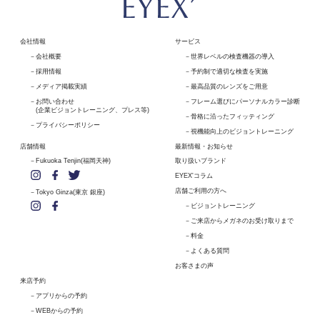
会社情報
サービス
会社概要
世界レベルの検査機器の導入
採用情報
予約制で適切な検査を実施
メディア掲載実績
最高品質のレンズをご用意
お問い合わせ
フレーム選びにパーソナルカラー診断
(企業ビジョントレーニング、プレス等)
骨格に沿ったフィッティング
プライバシーポリシー
視機能向上のビジョントレーニング
店舗情報
最新情報・お知らせ
Fukuoka Tenjin(福岡天神)
取り扱いブランド
EYEX'コラム
店舗ご利用の方へ
Tokyo Ginza(東京 銀座)
ビジョントレーニング
ご来店からメガネのお受け取りまで
料金
よくある質問
お客さまの声
来店予約
アプリからの予約
WEBからの予約