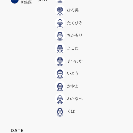
X'銀座
ひろ美
たくひろ
ちかもり
よこた
まつおか
いとう
かやま
わたなべ
くぼ
DATE