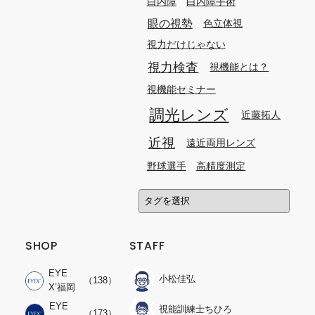
白内障
白内障手術
眼の視勢
色立体視
視力だけじゃない
視力検査
視機能とは？
視機能セミナー
調光レンズ
近藤拓人
近視
遠近両用レンズ
野球選手
高精度測定
SHOP
STAFF
EYE
小松佳弘
（138）
X’福岡
EYE
視能訓練士ちひろ
（173）