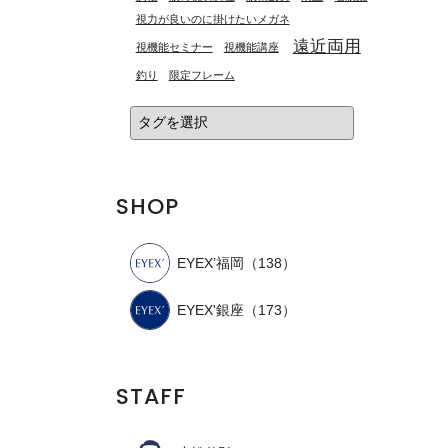
視力が良いのに掛けたいメガネ
遠近両用
視機能セミナー
視機能講座
釣り
限定フレーム
SHOP
EYEX’福岡
（138）
EYEX'銀座
（173）
STAFF