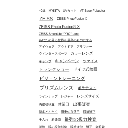
40歳
MYKITA
UVカット
VT Base Fukuoka
ZEISS
ZEISS PhotoFusion X
ZEISS Photo Fusion®︎ X
ZEISS SmertLife “PRO” Lens
あなたの見る世界を最高のものにする
アイウェア
アウトドア
アラフォー
カラーレンズ
ウィンタースポーツ
キャンペーン
ツァイス
キャンプ
トランクショー
ドイツ式検眼
ビジョントレーニング
プリズムレンズ
ポラテスト
レンズサイズ
ラインナップ
レジャー
出張販売
休業日
両眼視検査
博多どんたく
周東佑京選手
屈折矯正
最強の視力検査
手入れ
新発売
浜松
眼の視勢斜位
眼精疲労
矯正
老眼鏡