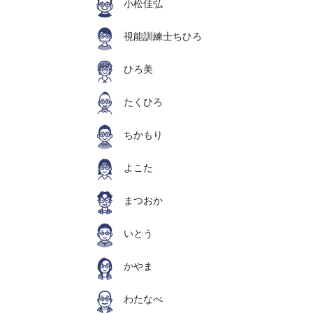
小松佳弘
視能訓練士ちひろ
ひろ美
たくひろ
ちかもり
よこた
まつおか
いとう
かやま
わたなべ