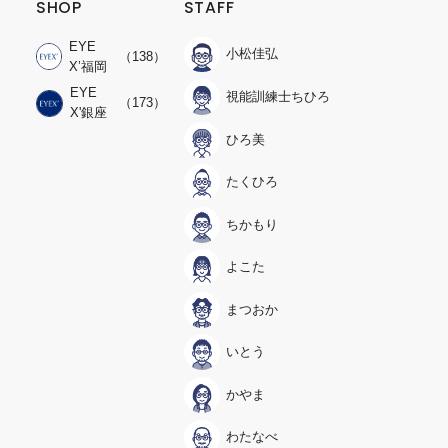
SHOP
STAFF
EYE
小松佳弘
（138）
X’福岡
EYE
視能訓練士ちひろ
（173）
X'銀座
ひろ美
たくひろ
ちかもり
よこた
まつおか
いとう
かやま
わたなべ