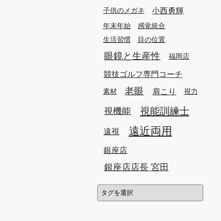
小西勇輝
子供のメガネ
年末年始
感覚統合
生活習慣
目の位置
眼鏡と生産性
福岡店
競技ゴルフ専門コーチ
老眼
肩こり
素材
視力
視能訓練士
視機能
遠近両用
遠視
銀座店
銀座店店長 宮田