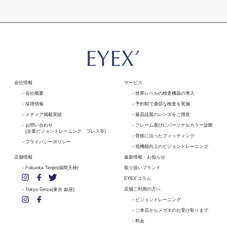
会社情報
サービス
会社概要
世界レベルの検査機器の導入
採用情報
予約制で適切な検査を実施
メディア掲載実績
最高品質のレンズをご用意
お問い合わせ
フレーム選びにパーソナルカラー診断
(企業ビジョントレーニング、プレス等)
骨格に沿ったフィッティング
プライバシーポリシー
視機能向上のビジョントレーニング
店舗情報
最新情報・お知らせ
Fukuoka Tenjin(福岡天神)
取り扱いブランド
EYEX'コラム
店舗ご利用の方へ
Tokyo Ginza(東京 銀座)
ビジョントレーニング
ご来店からメガネのお受け取りまで
料金