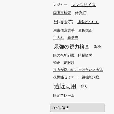
レンズサイズ
レジャー
休業日
両眼視検査
出張販売
博多どんたく
周東佑京選手
屈折矯正
手入れ
新発売
最強の視力検査
浜松
眼の視勢斜位
眼精疲労
矯正
老眼鏡
視力が良いのに掛けたいメガネ
視機能セミナー
視機能講座
遠近両用
釣り
限定フレーム