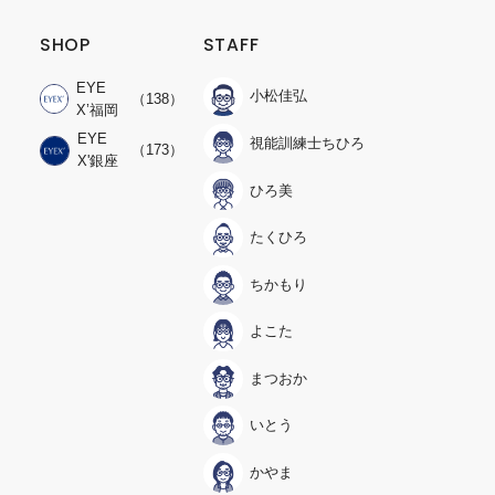
SHOP
STAFF
EYE
小松佳弘
（138）
X’福岡
EYE
視能訓練士ちひろ
（173）
X'銀座
ひろ美
たくひろ
ちかもり
よこた
まつおか
いとう
かやま