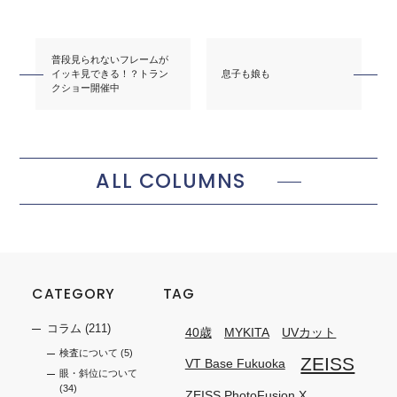
普段見られないフレームが
イッキ見できる！？トラン
息子も娘も
クショー開催中
ALL COLUMNS
CATEGORY
TAG
コラム
(211)
40歳
MYKITA
UVカット
検査について
(5)
ZEISS
VT Base Fukuoka
眼・斜位について
(34)
ZEISS PhotoFusion X