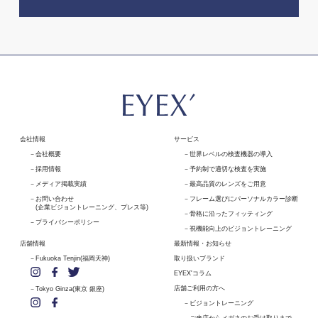
会社情報
サービス
会社概要
世界レベルの検査機器の導入
採用情報
予約制で適切な検査を実施
メディア掲載実績
最高品質のレンズをご用意
お問い合わせ
フレーム選びにパーソナルカラー診断
(企業ビジョントレーニング、プレス等)
骨格に沿ったフィッティング
プライバシーポリシー
視機能向上のビジョントレーニング
店舗情報
最新情報・お知らせ
Fukuoka Tenjin(福岡天神)
取り扱いブランド
EYEX'コラム
店舗ご利用の方へ
Tokyo Ginza(東京 銀座)
ビジョントレーニング
ご来店からメガネのお受け取りまで