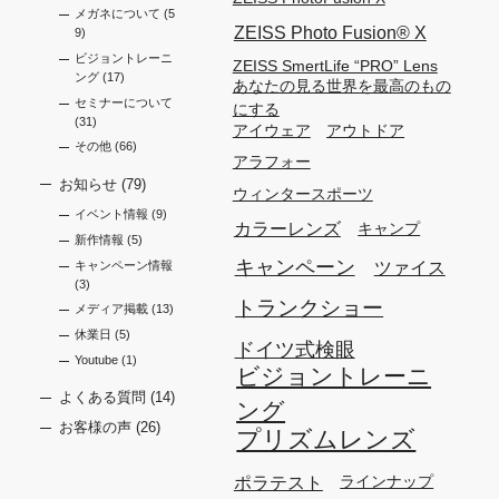
メガネについて
(5
ZEISS Photo Fusion®︎ X
9)
ビジョントレーニ
ZEISS SmertLife “PRO” Lens
ング
(17)
あなたの見る世界を最高のもの
セミナーについて
にする
(31)
アイウェア
アウトドア
その他
(66)
アラフォー
お知らせ
(79)
ウィンタースポーツ
イベント情報
(9)
カラーレンズ
キャンプ
新作情報
(5)
キャンペーン
ツァイス
キャンペーン情報
(3)
トランクショー
メディア掲載
(13)
休業日
(5)
ドイツ式検眼
Youtube
(1)
ビジョントレーニ
よくある質問
(14)
ング
お客様の声
(26)
プリズムレンズ
ポラテスト
ラインナップ