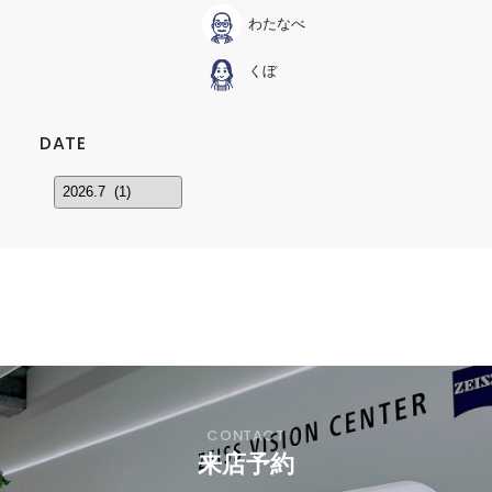
わたなべ
くぼ
DATE
来店予約