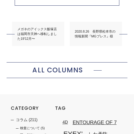
メガネのアイックス飯塚店
2020.8.26 長野県松本市の
は福岡市天神へ移転しまし
情報新聞『MGプレス』様
た19’12月〜
ALL COLUMNS
CATEGORY
TAG
コラム
(211)
ENTOURAGE OF 7
4D
検査について
(5)
EYEX'
しわ予防