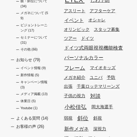
眼・斜位について
(34)
アスリート
アフターケア
メガネについて
(5
9)
イベント
オシャレ
ビジョントレーニ
オリンピック
スタッフ募集
ング
(17)
セミナーについて
ツアー
ドイツ
(31)
ドイツ式両眼視視機能検査
その他
(66)
パーソナルカラー
お知らせ
(79)
フレーム
マイオキッズ
イベント情報
(9)
新作情報
(5)
メガネ紹介
ユニバ
予防
キャンペーン情報
出張
千葉ロッテマリーンズ
(3)
メディア掲載
(13)
対談
子供の視力
休業日
(5)
小松佳弘
岡大海選手
Youtube
(1)
斜位
弱視
斜視
よくある質問
(14)
お客様の声
(26)
新作メガネ
深視力