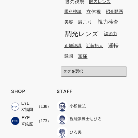
眼の視勢
眼内レンズ
立体視
眼科検診
紹介動画
視力検査
肩こり
美容
調光レンズ
調節力
運転
距離認識
近藤拓人
頭痛
静岡
SHOP
STAFF
EYE
小松佳弘
（138）
X’福岡
EYE
視能訓練士ちひろ
（173）
X'銀座
ひろ美