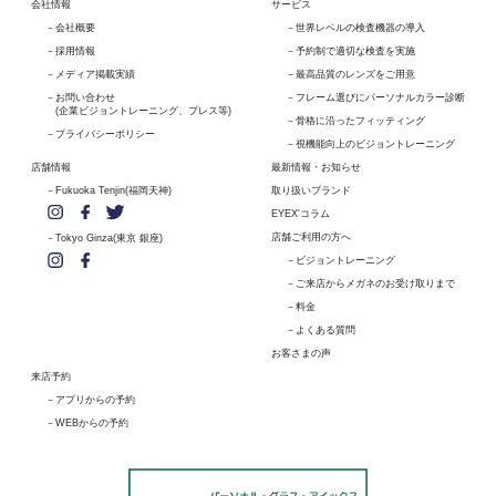
会社情報
サービス
会社概要
世界レベルの検査機器の導入
採用情報
予約制で適切な検査を実施
メディア掲載実績
最高品質のレンズをご用意
お問い合わせ
フレーム選びにパーソナルカラー診断
(企業ビジョントレーニング、プレス等)
骨格に沿ったフィッティング
プライバシーポリシー
視機能向上のビジョントレーニング
店舗情報
最新情報・お知らせ
Fukuoka Tenjin(福岡天神)
取り扱いブランド
EYEX'コラム
店舗ご利用の方へ
Tokyo Ginza(東京 銀座)
ビジョントレーニング
ご来店からメガネのお受け取りまで
料金
よくある質問
お客さまの声
来店予約
アプリからの予約
WEBからの予約