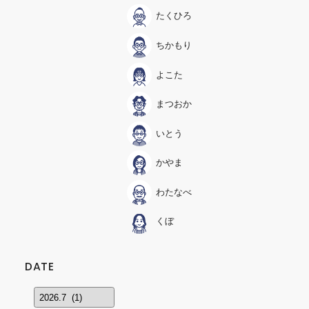
たくひろ
ちかもり
よこた
まつおか
いとう
かやま
わたなべ
くぼ
DATE