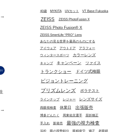
40歳
MYKITA
UVカット
VT Base Fukuoka
e→
ZEISS
ZEISS PhotoFusion X
ZEISS Photo Fusion®︎ X
ZEISS SmertLife “PRO” Lens
あなたの見る世界を最高のものにする
アイウェア
アウトドア
アラフォー
カラーレンズ
ウィンタースポーツ
キャンペーン
ツァイス
キャンプ
トランクショー
ドイツ式検眼
ビジョントレーニング
プリズムレンズ
ポラテスト
生
レンズサイズ
ラインナップ
レジャー
出張販売
休業日
両眼視検査
e→
博多どんたく
周東佑京選手
屈折矯正
最強の視力検査
手入れ
新発売
浜松
眼の視勢斜位
眼精疲労
矯正
老眼鏡