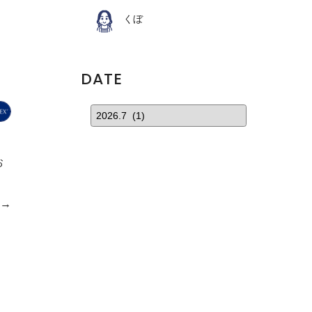
くぼ
DATE
お
e→