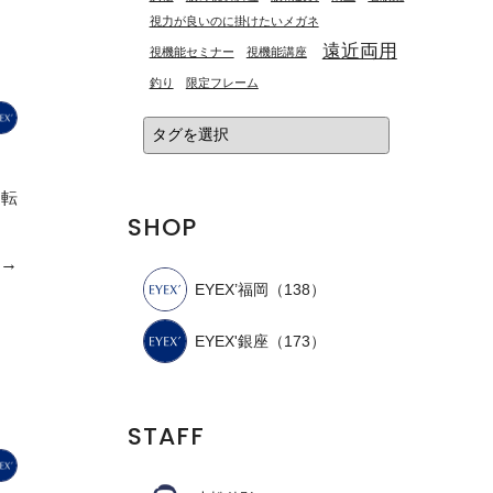
視力が良いのに掛けたいメガネ
遠近両用
視機能セミナー
視機能講座
釣り
限定フレーム
運転
SHOP
e→
EYEX’福岡
（138）
EYEX'銀座
（173）
STAFF