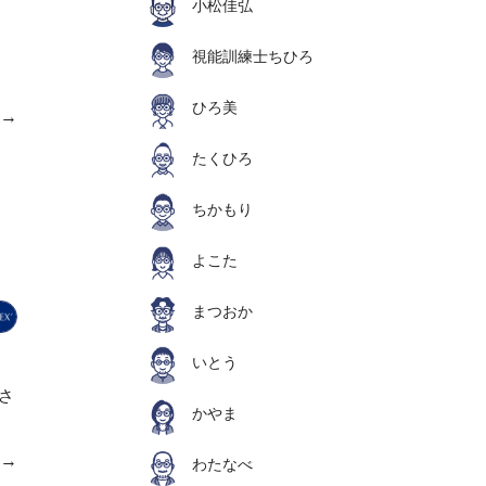
小松佳弘
し
視能訓練士ちひろ
ひろ美
e→
たくひろ
ちかもり
よこた
まつおか
いとう
さ
かやま
e→
わたなべ