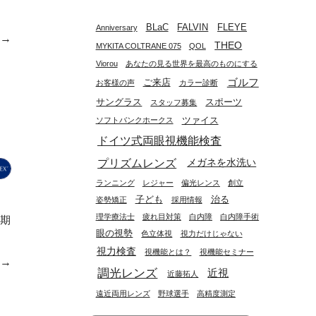
BLaC
FALVIN
FLEYE
Anniversary
e→
THEO
MYKITA COLTRANE 075
QOL
Viorou
あなたの見る世界を最高のものにする
ゴルフ
ご来店
お客様の声
カラー診断
サングラス
スポーツ
スタッフ募集
ツァイス
ソフトバンクホークス
ドイツ式両眼視機能検査
プリズムレンズ
メガネを水洗い
ランニング
レジャー
偏光レンス
創立
子ども
治る
姿勢矯正
採用情報
理学療法士
疲れ目対策
白内障
白内障手術
業期
眼の視勢
色立体視
視力だけじゃない
視力検査
視機能とは？
視機能セミナー
e→
調光レンズ
近視
近藤拓人
遠近両用レンズ
野球選手
高精度測定