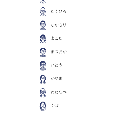
たくひろ
ちかもり
よこた
まつおか
いとう
かやま
わたなべ
くぼ