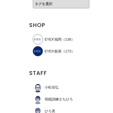
SHOP
EYEX’福岡
（138）
EYEX'銀座
（173）
STAFF
小松佳弘
視能訓練士ちひろ
ひろ美