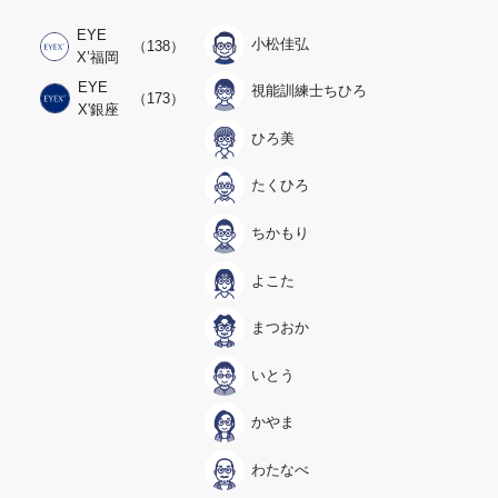
EYE
小松佳弘
（138）
X’福岡
EYE
視能訓練士ちひろ
（173）
X'銀座
ひろ美
たくひろ
ちかもり
よこた
まつおか
いとう
かやま
わたなべ