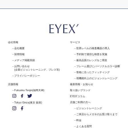
会社情報
サービス
会社概要
世界レベルの検査機器の導入
採用情報
予約制で適切な検査を実施
メディア掲載実績
最高品質のレンズをご用意
お問い合わせ
フレーム選びにパーソナルカラー診断
(企業ビジョントレーニング、プレス等)
骨格に沿ったフィッティング
プライバシーポリシー
視機能向上のビジョントレーニング
店舗情報
最新情報・お知らせ
Fukuoka Tenjin(福岡天神)
取り扱いブランド
EYEX'コラム
店舗ご利用の方へ
Tokyo Ginza(東京 銀座)
ビジョントレーニング
ご来店からメガネのお受け取りまで
料金
よくある質問