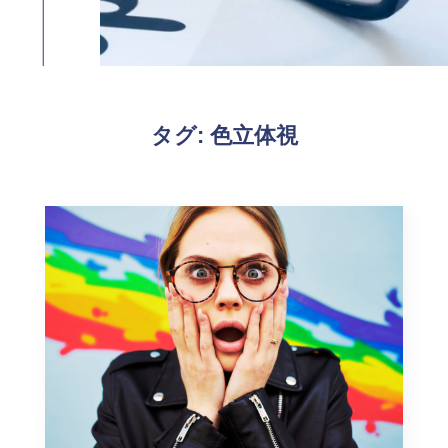
タグ:
色立体視