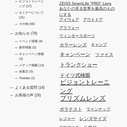
ビジョントレーニ
ZEISS SmertLife “PRO” Lens
ング
(17)
あなたの見る世界を最高のもの
セミナーについて
にする
(31)
アイウェア
アウトドア
その他
(66)
アラフォー
お知らせ
(79)
ウィンタースポーツ
イベント情報
(9)
カラーレンズ
キャンプ
新作情報
(5)
キャンペーン
ツァイス
キャンペーン情報
(3)
トランクショー
メディア掲載
(13)
休業日
(5)
ドイツ式検眼
Youtube
(1)
ビジョントレーニ
よくある質問
(14)
ング
お客様の声
(26)
プリズムレンズ
ポラテスト
ラインナップ
レンズサイズ
レジャー