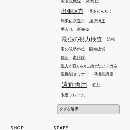
休業日
両眼視検査
出張販売
博多どんたく
周東佑京選手
屈折矯正
手入れ
新発売
最強の視力検査
浜松
眼の視勢斜位
眼精疲労
矯正
老眼鏡
視力が良いのに掛けたいメガネ
視機能セミナー
視機能講座
遠近両用
釣り
限定フレーム
SHOP
STAFF