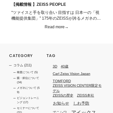
【掲載情報 】ZEISS PEOPLE
“ツァイスと手を取り合い 目指すは 日本一の「視
機能提供集団」” 175年のZEISSが誇るメガネの…
Read more→
CATEGORY
TAG
コラム
(211)
3D
40歳
検査について
(5)
Carl Zeiss Vision Japan
眼・斜位について
TOMFORD
(34)
ZEISS VISION CENTER限定モ
メガネについて
(5
デル
9)
ZEISSの歴史
ZEISS本社
ビジョントレーニ
ング
(17)
お知らせ
しわ予防
セミナーについて
アイックス
でこシワ
(31)