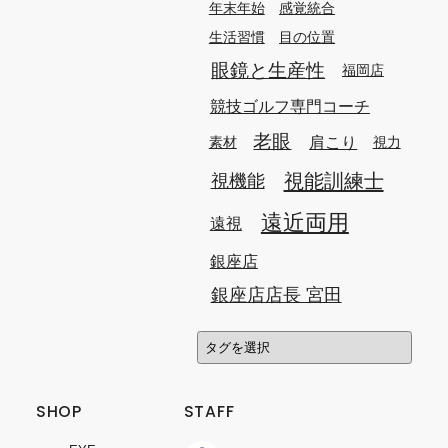
年末年始
感覚統合
生活習慣
目の位置
眼鏡と生産性
福岡店
競技ゴルフ専門コーチ
老眼
肩こり
素材
視力
視能訓練士
視機能
遠近両用
遠視
銀座店
銀座店店長 宮田
SHOP
STAFF