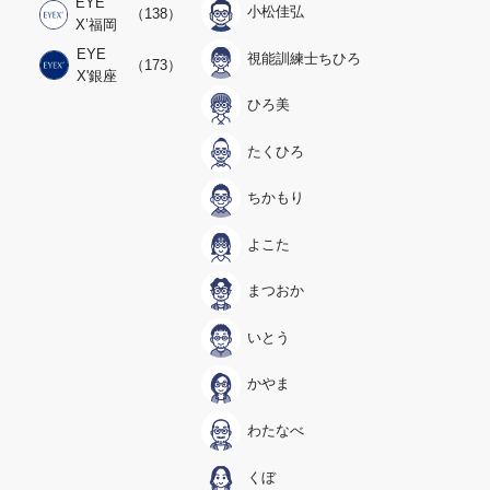
EYE
小松佳弘
（138）
X’福岡
EYE
視能訓練士ちひろ
（173）
X'銀座
ひろ美
たくひろ
ちかもり
よこた
まつおか
いとう
かやま
わたなべ
くぼ