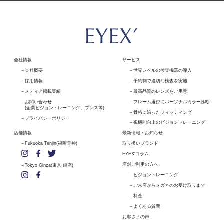
会社情報
サービス
会社概要
世界レベルの検査機器の導入
採用情報
予約制で適切な検査を実施
メディア掲載実績
最高品質のレンズをご用意
お問い合わせ
フレーム選びにパーソナルカラー診断
(企業ビジョントレーニング、プレス等)
骨格に沿ったフィッティング
プライバシーポリシー
視機能向上のビジョントレーニング
店舗情報
最新情報・お知らせ
Fukuoka Tenjin(福岡天神)
取り扱いブランド
EYEX'コラム
店舗ご利用の方へ
Tokyo Ginza(東京 銀座)
ビジョントレーニング
ご来店からメガネのお受け取りまで
料金
よくある質問
お客さまの声