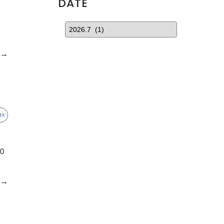
DATE
コ
e→
0
e→