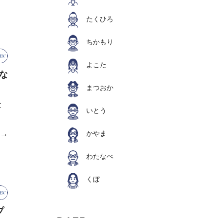
たくひろ
ちかもり
よこた
な
まつおか
と
いとう
かやま
e→
わたなべ
くぼ
プ