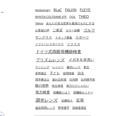
BLaC
FALVIN
FLEYE
Anniversary
e→
THEO
MYKITA COLTRANE 075
QOL
Viorou
あなたの見る世界を最高のものにする
ゴルフ
ご来店
お客様の声
カラー診断
サングラス
スポーツ
スタッフ募集
ツァイス
ソフトバンクホークス
ドイツ式両眼視機能検査
プリズムレンズ
メガネを水洗い
ランニング
レジャー
偏光レンス
創立
子ども
治る
姿勢矯正
採用情報
理学療法士
疲れ目対策
白内障
白内障手術
眼の視勢
色立体視
視力だけじゃない
視力検査
視機能とは？
視機能セミナー
調光レンズ
近視
近藤拓人
遠近両用レンズ
野球選手
高精度測定