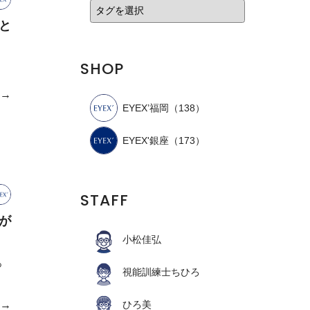
と
SHOP
e→
EYEX’福岡
（138）
EYEX'銀座
（173）
STAFF
が
小松佳弘
っ
視能訓練士ちひろ
ひろ美
e→